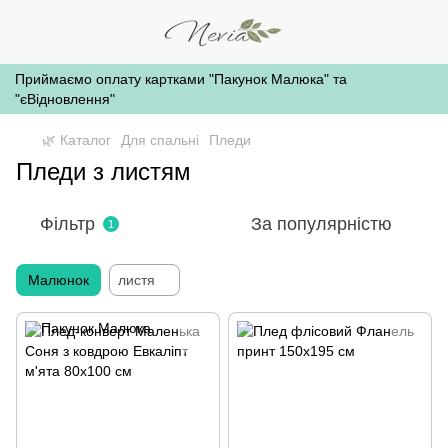
Приймаємо оплату картками "Пакунок Малюка" та
"єВідновлення"
🌿 Каталог
Для спальні
Пледи
Пледи з листям
Фільтр
За популярністю
1
Малюнок
листя