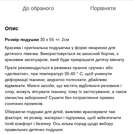
До обраного
Порівняти
Опис
Розмір подушки
30 х 55 +/- 2см
Красива і оригінальна подушечка у формі хмаринки для
дитячого ліжечка. Використовується як захисний бортик, є
красивим аксесуаром, який буде прикрашати дитячу кімнату.
Прати рекомендується в режимах прання «ручне» або
«делікатне», при температурі 30-40 ° C, щоб уникнути
деформації тканини, акуратно полоскати, дбайливо
віджимати. Миючі засоби, що містять відбілюючі речовини і
хлор, можуть зіпсувати тканину, тому їх застосування, а також
хімчистка заборонені! Сушити без потрапляння прямих
сонячних променів.
Обираючи подушки для дітей, важливо враховувати такі
фактори, як розмір, матеріал і підтримка, щоб забезпечити
їхній комфорт і безпеку. Ось кілька порад щодо вибору
правильних дитячих подушок: