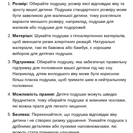
Розмір:
Обирайте подушку, розмір якої відповідає віку та
зросту вашої дитини. Подушка стандартного розміру може
бути завеликою для маленької дитини, тому розгляньте
варіанти меншого розміру, наприклад, подушки для
малюків або подушки для подорожей.
Матеріал:
Шукайте подушки з гіпоалергенних матеріалів,
щоб зменшити ризик алергічних реакцій. Натуральні
матеріали, такі як бавовна або бамбук, є хорошим
вибором для дитячих подушок.
Підтримка:
Обирайте подушку, яка забезпечує правильну
підтримку для положення вашої дитини під час сну.
Наприклад, дітям молодшого віку може бути корисною
більш пласка подушка, щоб тримати шию в нейтральному
положенні.
Можливість прання:
Дитячі подушки можуть швидко
бруднитися, тому обирайте подушки зі знімними чохлами,
які можна прати для легкого чищення.
Безпека:
Переконайтеся, що подушка відповідає віку
дитини і не створює ризику удушення. Уникайте подушок з
дрібними деталями або пухкими наповнювачами, які
можуть стати причиною удушення.