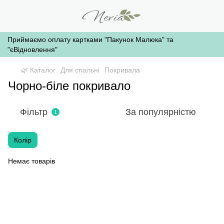
Приймаємо оплату картками "Пакунок Малюка" та
"єВідновлення"
🌿 Каталог
Для спальні
Покривала
Чорно-біле покривало
Фільтр
За популярністю
1
Колір
Немає товарів