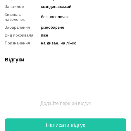
За стилем
скандинавський
Кількість
без наволочок
наволочок
Забарвлення
різнобарвне
Вид покривала
піке
Призначення
на диван, на ліжко
Відгуки
Додайте перший відгук
Написати відгук