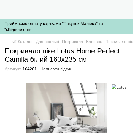
Приймаємо оплату картками "Пакунок Малюка" та
"єВідновлення"
🌿 Каталог
Для спальні
Покривала
Бавовна
Покривало пік
Покривало піке Lotus Home Perfect
Camilla білий 160x235 см
Артикул:
164201
Написати відгук