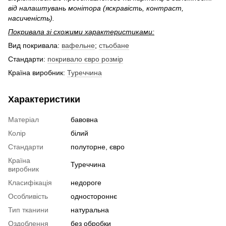
від налаштувань монітора (яскравість, контраст,
насиченість).
Покривала зі схожими характеристиками:
Вид покривала:
вафельне
;
стьобане
Стандарти:
покривало євро розмір
Країна виробник:
Туреччина
Характеристики
Матеріал
бавовна
Колір
білий
Стандарти
полуторне, євро
Країна
Туреччина
виробник
Класифікація
недороге
Особливість
одностороннє
Тип тканини
натуральна
Оздоблення
без обробки