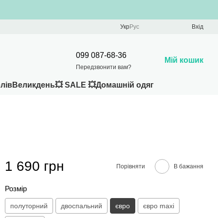
Укр
Рус
Вхід
099 087-68-36
Мій кошик
Передзвонити вам?
лів
Великдень
💥 SALE 💥
Домашній одяг
1 690 грн
Порівняти
В бажання
Розмір
полуторний
двоспальний
євро
євро maxi