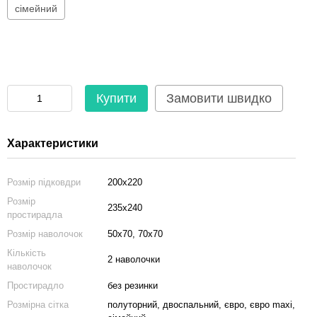
сімейний
Купити
Замовити швидко
Характеристики
Розмір підковдри
200x220
Розмір
235x240
простирадла
Розмір наволочок
50x70, 70x70
Кількість
2 наволочки
наволочок
Простирадло
без резинки
Розмірна сітка
полуторний, двоспальний, євро, євро maxi,