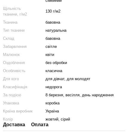
сімейний
Щільність
130 г/м2
тканини, г/м2
Тканина
бавовна
Тип тканини
натуральна
Склад
бавовна
Забарвлення
світле
Малюнок
квіти
Оздоблення
без обробки
Особливість
класична
Для кого
для дівчат, для молодят
Класифікація
недорога
За подією
8 березня, весілля, день народження
Упаковка
коробка
Країна виробник
Україна
Колір
жовтий, сірий
Доставка
Оплата