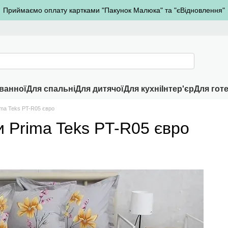
Приймаємо оплату картками "Пакунок Малюка" та "єВідновлення"
ванної
Для спальні
Для дитячої
Для кухні
Інтер'єр
Для готе
ima Teks PT-R05 євро
и Prima Teks PT-R05 євро