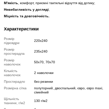
М'якість
, комфорт, приємні тактильні відчуття від дотику;
Невибагливість у догляді
;
Міцність та довговічність.
Характеристики
Розмір
220x240
підковдри
Розмір
235x240
простирадла
Розмір
50x70, 70x70
наволочок
Кількість
2 наволочки
наволочок
Простирадло
без резинки
Розмірна сітка
полуторний, двоспальний, євро, євро maxi,
сімейний
Щільність
130 г/м2
тканини, г/м2