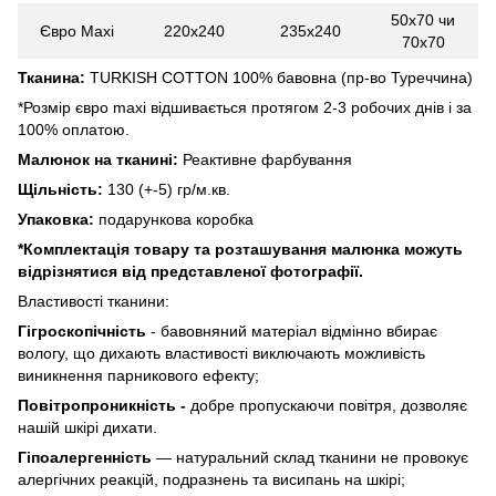
50х70 чи
Євро Maxi
220x240
235x240
70х70
Тканина:
TURKISH COTTON 100% бавовна (пр-во Туреччина)
*Розмір євро maxi відшивається протягом 2-3 робочих днів і за
100% оплатою.
Малюнок на тканині:
Реактивне фарбування
Щільність:
130 (+-5) гр/м.кв.
Упаковка:
подарункова коробка
*
Комплектація товару та розташування малюнка можуть
відрізнятися від представленої фотографії.
Властивості тканини:
Гігроскопічність
- бавовняний матеріал відмінно вбирає
вологу, що дихають властивості виключають можливість
виникнення парникового ефекту;
Повітропроникність -
добре пропускаючи повітря, дозволяє
нашій шкірі дихати.
Гіпоалергенність
— натуральний склад тканини не провокує
алергічних реакцій, подразнень та висипань на шкірі;