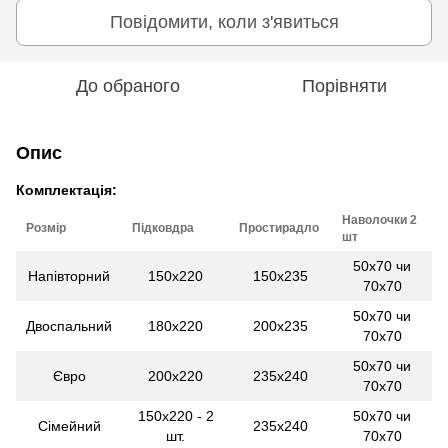
Повідомити, коли з'явиться
До обраного
Порівняти
Опис
Комплектація:
Наволочки 2
Розмір
Підковдра
Простирадло
шт
50х70 чи
Напівторний
150x220
150x235
70х70
50х70 чи
Двоспальний
180x220
200x235
70х70
50х70 чи
Євро
200x220
235x240
70х70
150x220 - 2
50х70 чи
Сімейний
235x240
шт.
70х70