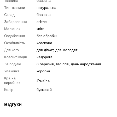
Тканина
бавовна
Тип тканини
натуральна
Склад
бавовна
Забарвлення
світле
Малюнок
квіти
Оздоблення
без обробки
Особливість
класична
Для кого
для дівчат, для молодят
Класифікація
недорога
За подією
8 березня, весілля, день народження
Упаковка
коробка
Країна
Україна
виробник
Колір
бузковий
Відгуки