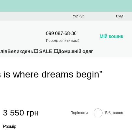
Укр
Рус
Вхід
099 087-68-36
Мій кошик
Передзвонити вам?
лів
Великдень
💥 SALE 💥
Домашній одяг
 is where dreams begin”
3 550 грн
Порівняти
В бажання
Розмір