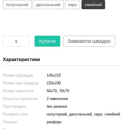
полуторний
двоспальний
євро
сімейний
Купити
Замовити швидко
Характеристики
Розмір підковдри
145x215
Розмір простирадла
220x230
Розмір наволочок
50x70, 70x70
Кількість наволочок
2 наволочки
Простирадло
без резинки
Розмірна сітка
полуторний, двоспальний, євро, сімейний
Тканина
ранфорс