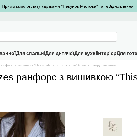
Приймаємо оплату картками "Пакунок Малюка" та "єВідновлення"
ванної
Для спальні
Для дитячої
Для кухні
Інтер'єр
Для готе
ранфорс з вишивкою “This is where dreams begin” білого кольору сімейний
zes ранфорс з вишивкою “This