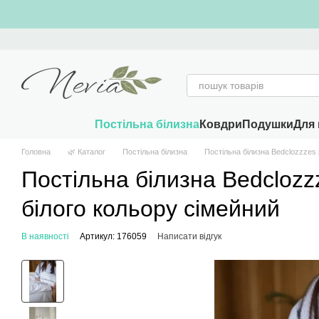
Перейти к основному контенту
Постільна білизна
Ковдри
Подушки
Для 
Головна
🌿 Каталог
Постільна білизна
Постільна білизна Bedclozzzes 
Постільна білизна Bedclozz
білого кольору сімейний
В наявності
Артикул: 176059
Написати відгук