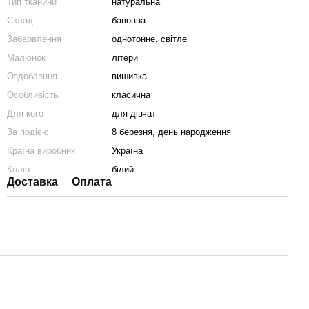
Тип тканини
натуральна
Склад
бавовна
Забарвлення
однотонне, світле
Малюнок
літери
Оздоблення
вишивка
Особливість
класична
Для кого
для дівчат
За подією
8 березня, день народження
Країна виробник
Україна
Колір
білий
Доставка
Оплата