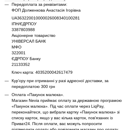
Передоплата за реквізитами:
ФОП Долженкова Анастасія Ігорівна
UA363220010000026008340100281
ІПН/ЄДРПОУ
3387803988
Акціонерне товариство
УНІВЕРСАЛ БАНК
МФО
322001
ЄДРПОУ Банку
21133352
Ключ карта: 4035200042617479
Кур'єру при отриманні у разі адресної доставки, за
передоплатою 300 грн
Оплата «Пакунок малюка».
Магазин Nevia приймає оплату за державною програмою
«Пакунок малюка». Під час оплати через LiqPay,
переконайтеся, що вибрали картку «Пакунок малюка» зі
списку карток, якщо у вас кілька карток, пов'язаних із
Приват24. Після оплати, вас можуть попросити
підтвердити оплату або повідомити магазин про оплату.