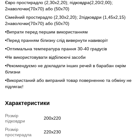
Євро простирадло (2,30х2,20); підковдра(2,20/2,00);
2наволочки(70х70) або (50х70)
Сімейний простирадло (2,30х2,20); 2підковдри (1,45х2,15)
2наволочки(70х70) або (50х70)
•Випрати перед першим використанням
•Перед пранням білизну слід вивернути навиворіт
•Оптимальна температура прання 30-40 градусів
•Не використовувати відбілюючі засоби
•Рекомендуємо не докладати інших речей в барабан окрім
білизни
•Використаний або випраний товар поверненню та обміну не
підлягає!
Характеристики
Розмір
200x220
підковдри
Розмір
220x230
простирадла