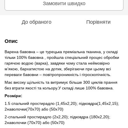
Замовити швидко
До обраного
Порівняти
Опис
Варена бавовна – це турецька преміальна тканина, у складі
тільки 100% бавовна , пройшла спеціальний процес обробки
гарячою водою (варка), завдяки чому стала неймовірно
м’якою, бархатистою на дотик, зберігаючи при цьому всі
переваги бавовни – повітропроникність і гігроскопічність.
Має високу щільність та витримує більше 300 циклів прання
без втрати якості та кольору.У складі лише 100% бавовна.
Розміри:
1.5 спальний простирадло (1,45х2,20); підковдра(1,45х2,15);
2наволочки(70х70) або (50х70)
2-спальний простирадло (2х2,20); підковдра (180х2,20);
2наволочки (70х70) або (50х70)