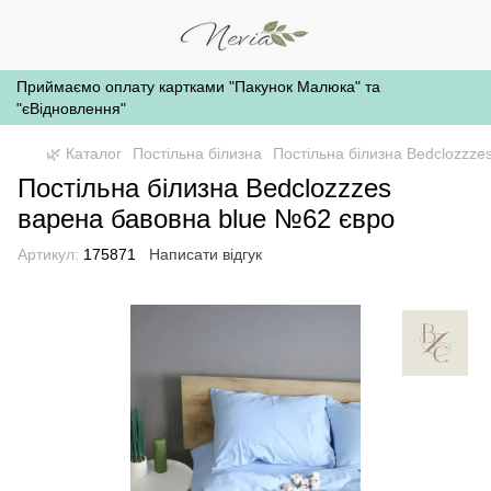
Приймаємо оплату картками "Пакунок Малюка" та
"єВідновлення"
🌿 Каталог
Постільна білизна
Постільна білизна Bedclozzze
Постільна білизна Bedclozzzes
варена бавовна blue №62 євро
Артикул:
175871
Написати відгук