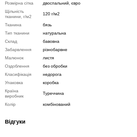
Розмірна сітка
двоспальний, євро
Щільність
120 г/м2
тканини, г/м2
Тканина
бязь
Тип тканини
натуральна
Склад
бавовна
Забарвлення
різнобарвне
Малюнок
листя
Оздоблення
без обробки
Класифікація
недорога
Упаковка
коробка
Країна
Туреччина
виробник
Колір
комбінований
Відгуки