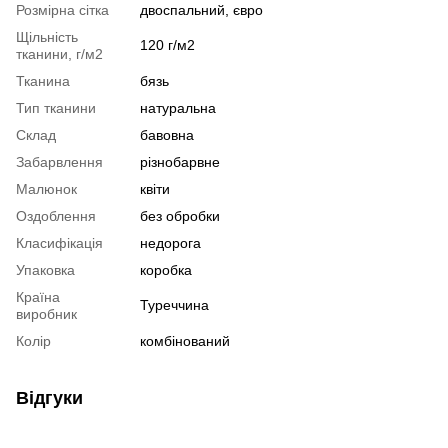
Розмірна сітка
двоспальний, євро
Щільність
120 г/м2
тканини, г/м2
Тканина
бязь
Тип тканини
натуральна
Склад
бавовна
Забарвлення
різнобарвне
Малюнок
квіти
Оздоблення
без обробки
Класифікація
недорога
Упаковка
коробка
Країна
Туреччина
виробник
Колір
комбінований
Відгуки